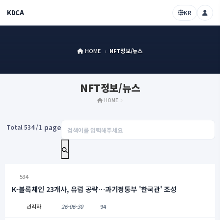
KDCA
KR
HOME
›
NFT정보/뉴스
NFT정보/뉴스
HOME
1 page
Total 534 /
534
K-블록체인 23개사, 유럽 공략…과기정통부 '한국관' 조성
관리자
26-06-30
94