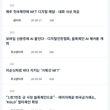
533
제주 전국체전에 NFT 디지털 메달…대회 사상 처음
관리자
26-06-17
148
532
모바일 신분증에 AI 붙인다…디지털인증협회, 블록체인 AI 해커톤 개
최
최고관리자
26-05-04
563
531
이순신처럼 바다 지키는 ‘거북선 NFT’
최고관리자
26-05-04
624
530
“1경7천조 금 시장 블록체인으로”…레이어제로·한국금거래소,
‘KGLD’ 멀티체인 확장