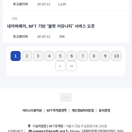
최고관리자
26-03-12
1,105
525
네이버페이, NFT 기반 '월렛 커뮤니티' 서비스 오픈
최고관리자
26-03-12
998
1
2
3
4
5
6
7
8
9
10
서비스이용약관
|
NFT저작권정책
|
개인정보처리방침
|
윤리경영
기술개발팀 | NFT등록팀 :
서울시 강남구 논현로 306, 301호
CONTACT :
support@kornft.org
Phone : 대표번호(등기및일반상담):
1551-