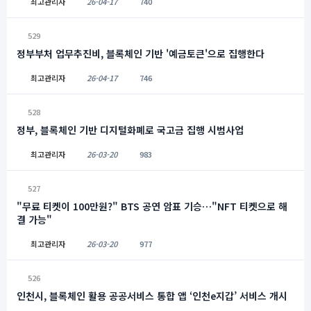
최고관리자
26-04-17
740
529
정부부처 업무추진비, 블록체인 기반 '예금토큰'으로 집행한다
최고관리자
26-04-17
746
528
정부, 블록체인 기반 디지털화폐로 국고금 집행 시범사업
최고관리자
26-03-20
983
527
"무료 티켓이 100만원?" BTS 공연 암표 기승…"NFT 티켓으로 해
결 가능"
최고관리자
26-03-20
977
526
인천시, 블록체인 활용 공공서비스 통합 앱 ‘인천e지갑’ 서비스 개시